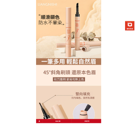
Liangnishi/順滑自然眉膏專賣店
分類:
持色染眉膏推薦
戶外探險也能美！持色染眉膏
推薦UV防護不褪色
戶外活動怕眉色被曬淡？
推薦持色染眉膏
添加天然二
氧化鋅防曬成分，抵禦紫外線對色素的破壞，含檸檬
草精油驅蟲提神，登山露營也能保持精致，獨特雙層