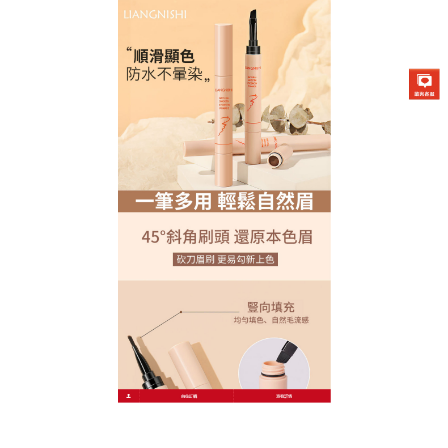
Liangnishi/順滑自然眉膏專賣店
告別蠟筆小新眉！染眉膏打造
空氣感偽素顏
還在為生硬眉色煩惱？這款
染眉膏
以天然雲母粉調和
色澤，呈現低飽和柔光質感，刷開如空氣般輕盈，含
蘆薈膠成分深層滋養眉毛，減少斷裂分叉，旋轉式細
密梳齒設計，輕輕梳理即能均勻附著，避免結塊，獨
特三明治上色法先定型再鎖色，染眉膏持久度翻倍卻
毫無厚重感，從淺棕到深灰多色選擇，輕鬆匹配亞洲
膚色，偽素顏眉妝從此零失誤。