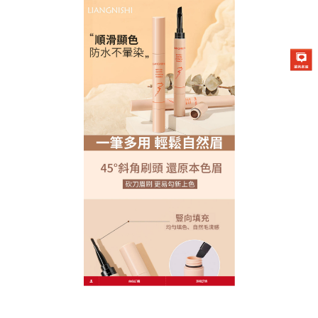
Liangnishi/順滑自然眉膏專賣店
不用化妝也能美！這支畫眉毛
工具讓偽素顏成為常態
厭倦了濃妝豔抹？試試這款讓素顏也能發光的自然持
久
畫眉毛工具
！天然礦物質色素與植物油脂完美融
合，膏體細膩滋潤，上色同時滋養眉毛，避免乾燥分
叉，創新一體式刷頭，集勾勒、填補、暈染於一體，
新手無需學習複雜手法，輕刷幾下便能擁有自然眉
型，獨特的光感折射技術，讓眉妝呈現自然柔和的霧
面光澤，增強眉骨立體度，卻不會顯得厚重，畫眉毛