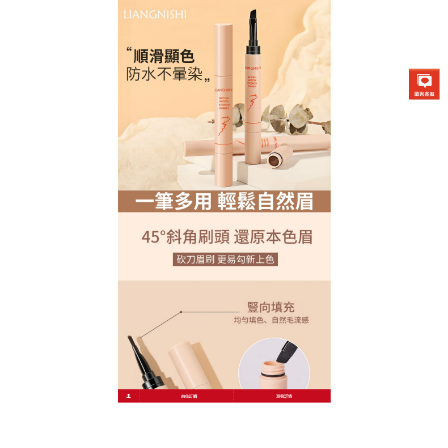
Liangnishi/順滑自然眉膏專賣店
染眉膏讓眉毛成為臉部輪廓的
隱形修容師
早晨趕時間也能精致出門？這款
染眉膏
無需專業技
巧，開蓋即刷，3分鐘完成自然眉妝，含綠茶提取物抗
氧化，減緩眉毛老化，同時形成保護膜鎖住色澤，質
地清爽不黏膩，乾燥後呈現柔軟霧面，不怕沾黏頭
髮，搭配專利防暈染技術，雨季出汗也不怕熊貓眼，
讓你隨時保持乾淨利落的眉型。染眉膏懶人必備！3分
鐘快速染眉，天然成分讓美麗更安心